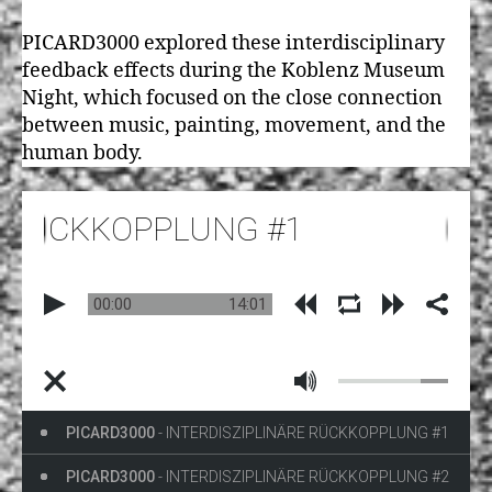
PICARD3000 explored these interdisciplinary
feedback effects during the Koblenz Museum
Night, which focused on the close connection
between music, painting, movement, and the
human body.
KOPPLUNG #1
00:00
14:01
PICARD3000
- INTERDISZIPLINÄRE RÜCKKOPPLUNG #1
PICARD3000
- INTERDISZIPLINÄRE RÜCKKOPPLUNG #2