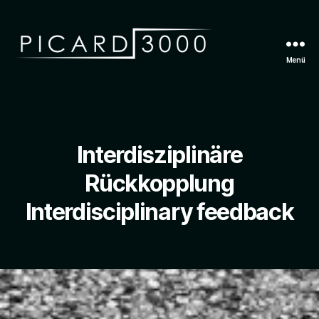
Menü
P
I
C
A
R
Interdisziplinäre
D
3
Rückkopplung
0
0
Interdisciplinary feedback
0