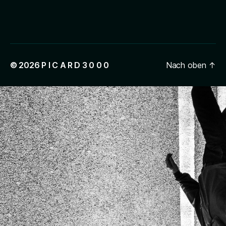
© 2026
P I C A R D 3 0 0 0
Nach oben
↑