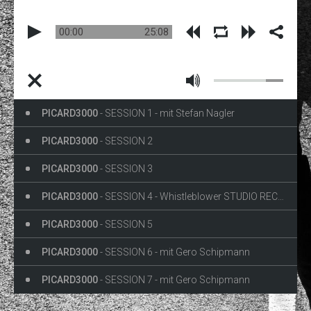
00:00
25:08
PICARD3000
- SESSION 1 - mit Stefan Nagler
PICARD3000
- SESSION 2
PICARD3000
- SESSION 3
PICARD3000
- SESSION 4 - Whistleblower STUDIO RECORDING
PICARD3000
- SESSION 5
PICARD3000
- SESSION 6 - mit Gero Schipmann
PICARD3000
- SESSION 7 - mit Gero Schipmann