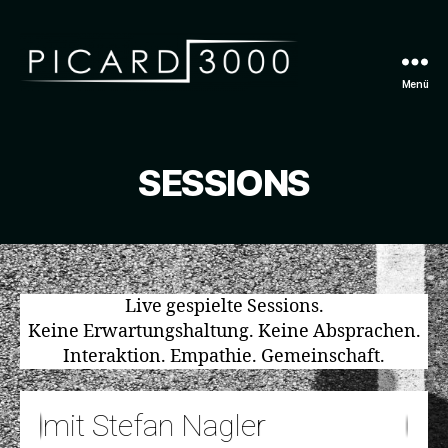
Menü
P
I
C
A
SESSIONS
R
D
3
0
0
0
Live gespielte Sessions.
Keine Erwartungshaltung. Keine Absprachen.
Interaktion. Empathie. Gemeinschaft.
 - mit Stefan Nagler